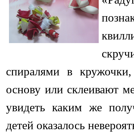
позна
квил
скру
спиралями в кружочки,
основу или склеивают ме
увидеть каким же полу
детей оказалось невероя