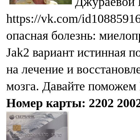
Джураевой
https
://
vk
.
com
/
id
1088591
опасная болезнь: миелоп
Jak
2 вариант истинная 
на лечение и восстановл
мозга. Давайте поможем
Номер карты: 2202 2002