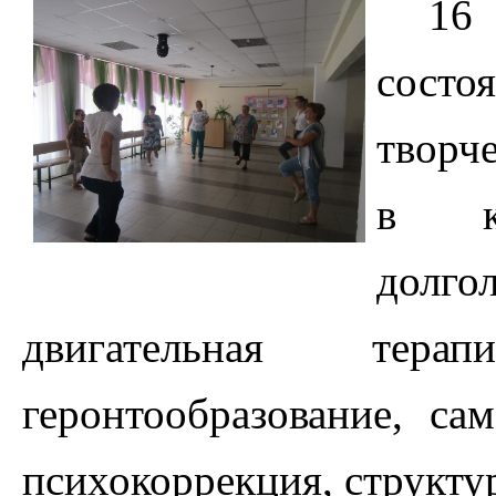
16
состо
творч
в кл
долго
двигательная те
геронтообразование, са
психокоррекция, структу