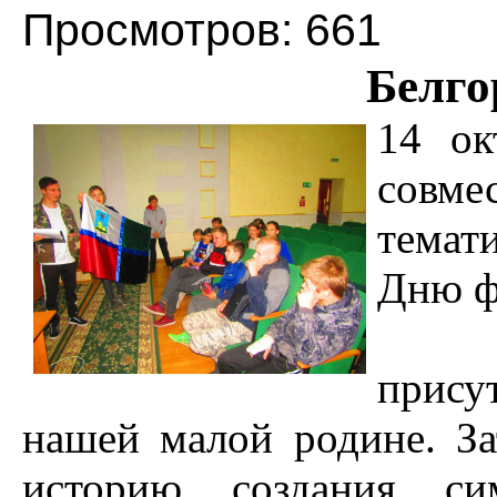
Просмотров: 661
Белго
14 ок
совме
темат
Дню ф
В 
прису
нашей малой родине. За
историю создания си