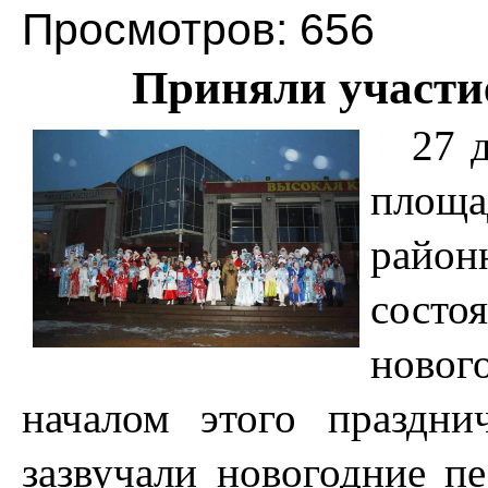
Просмотров: 656
Приняли участи
27 
площ
район
сост
новог
началом этого праздн
зазвучали новогодние пе