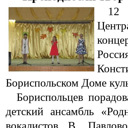
12 
Цент
конц
Рос
Конс
Бориспольском Доме кул
Бориспольцев порадов
детский ансамбль «Родн
вокалистов В. Павлов