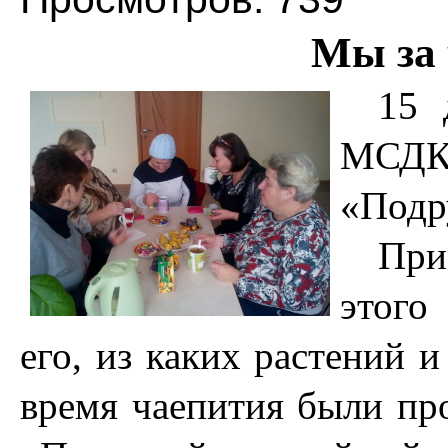
Мы за 
15 
МСДК
«Подр
При
этого
его, из каких растений 
время чаепития были пр