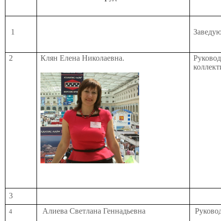
1
Заведу
2
Клян Елена Николаевна.
Руковод
коллект
3
Алиева Светлана Геннадьевна
Руково
4