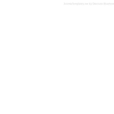
JoomlaTemplates.me
by
Discount Bluehost