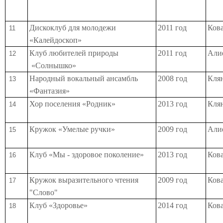
Дискоклуб для молодежи
2011 год
Кова
11
«Калейдоскоп»
Клуб любителей природы
2011 год
Алие
12
«Солнышко»
Народный вокальный ансамбль
2008 год
Клян
13
«Фантазия»
Хор поселения «Родник»
2013 год
Клян
14
Кружок «Умелые ручки»
2009 год
Алие
15
Клуб «Мы - здоровое поколение»
2013 год
Кова
16
Кружок выразительного чтения
2009 год
Кова
17
"Слово"
Клуб «Здоровье»
2014 год
Кова
18