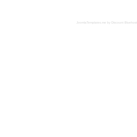
JoomlaTemplates.me
by
Discount Bluehost