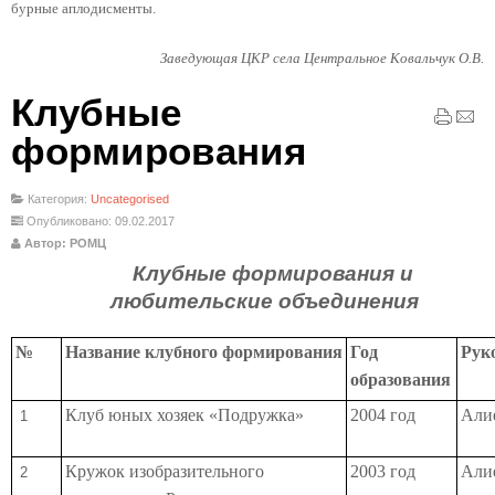
бурные аплодисменты.
Заведующая ЦКР села Центральное Ковальчук О.В.
Клубные
формирования
Категория:
Uncategorised
Опубликовано: 09.02.2017
Автор: РОМЦ
Клубные формирования и
любительские объединения
№
Название клубного формирования
Год
Рук
образования
Клуб юных хозяек
«Подружка»
2004 год
Алие
1
Кружок изобразительного
2003 год
Алие
2