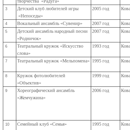
творчества «Радуга»
Детский клуб любителей игры
2005 год
Кова
3
«Непоседы»
Вокальный ансамбль «Сувенир»
2007 год
Кова
4
Детский ансамбль народный песни
2007 год
Кова
5
«Родничок»
Театральный кружок «Искусство
1993 год
Кова
6
слова»
Театральный кружок
«Мельпомена»
1995 год
Кова
7
Кружок фотолюбителей
1999 год
Кова
8
«Объектив»
Хореографический ансамбль
2006 год
Кова
9
«Жемчужина»
Семейный клуб «Семья»
1995 год
Кова
10